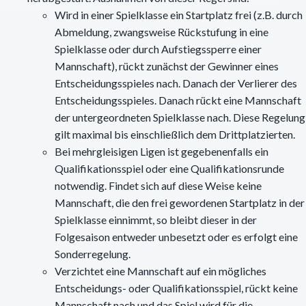
Wird in einer Spielklasse ein Startplatz frei (z.B. durch
Abmeldung, zwangsweise Rückstufung in eine
Spielklasse oder durch Aufstiegssperre einer
Mannschaft), rückt zunächst der Gewinner eines
Entscheidungsspieles nach. Danach der Verlierer des
Entscheidungsspieles. Danach rückt eine Mannschaft
der untergeordneten Spielklasse nach. Diese Regelung
gilt maximal bis einschließlich dem Drittplatzierten.
Bei mehrgleisigen Ligen ist gegebenenfalls ein
Qualifikationsspiel oder eine Qualifikationsrunde
notwendig. Findet sich auf diese Weise keine
Mannschaft, die den frei gewordenen Startplatz in der
Spielklasse einnimmt, so bleibt dieser in der
Folgesaison entweder unbesetzt oder es erfolgt eine
Sonderregelung.
Verzichtet eine Mannschaft auf ein mögliches
Entscheidungs- oder Qualifikationsspiel, rückt keine
Mannschaft nach und das Spiel wird für die