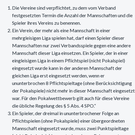
Die Vereine sind verpflichtet, zu dem vom Verband
festgesetzten Termin die Anzahl der Mannschaften und die
Spieler ihres Vereins zu benennen.
Ein Verein, der mehr als eine Mannschaft in einer
mehrgleisigen Liga spielen hat, darf einen Spieler dieser
Mannschaften nur zwei Verbandsspiele gegen eine andere
Mannschaft dieser Liga einsetzen. Ein Spieler, der in einer
eingleisigen Liga in einem Pflichtspiel (nicht Pokalspiel)
eingesetzt wurde kann in der anderen Mannschaft der
gleichen Liga erst eingesetzt werden, wenn er
ununterbrochen 8 Pflichtspieltage (ohne Berücksichtigung
der Pokalspiele) nicht mehr in dieser Mannschaft eingesetzt
war. Für den Pokalwettbewerb gilt auch für diese Vereine
die übliche Regelung des § 5 Abs. 4 SPO.”
Ein Spieler, der dreimal in ununterbrochener Folge an
Pflichtspielen (ohne Pokalspiele) einer übergeordneten
Mannschaft eingesetzt wurde, muss zwei Punktspieltage