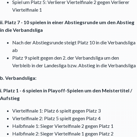
Spiel um Platz 5: Verlierer Viertelfinale 2 gegen Verlierer
Viertelfinale 1
ii. Platz 7 - 10 spielen in einer Abstiegsrunde um den Abstieg
in die Verbandsliga
Nach der Abstiegsrunde steigt Platz 10 in die Verbandsliga
ab
Platz 9 spielt gegen den 2. der Verbandsliga um den
Verbleib in der Landesliga bzw. Abstieg in die Verbandsliga
b. Verbandsliga:
i. Platz 1 - 6 spielen in Playoff-Spielen um den Meistertitel /
Aufstieg
Viertelfinale 1: Platz 6 spielt gegen Platz 3
Viertelfinale 2: Platz 5 spielt gegen Platz 4
Halbfinale 1: Sieger Viertelfinale 2 gegen Platz 1
Halbfinale 2: Sieger Viertelfinale 1 gegen Platz 2