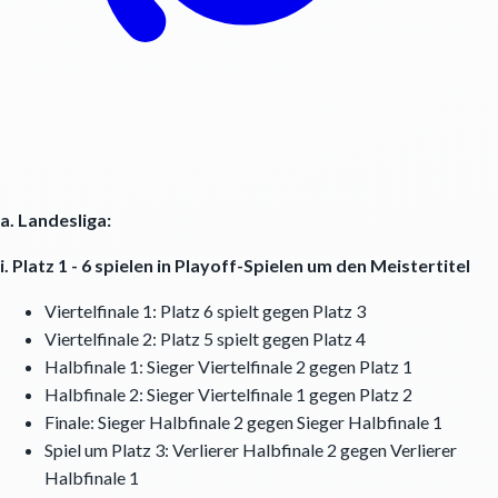
a. Landesliga:
i. Platz 1 - 6 spielen in Playoff-Spielen um den Meistertitel
Viertelfinale 1: Platz 6 spielt gegen Platz 3
Viertelfinale 2: Platz 5 spielt gegen Platz 4
Halbfinale 1: Sieger Viertelfinale 2 gegen Platz 1
Halbfinale 2: Sieger Viertelfinale 1 gegen Platz 2
Finale: Sieger Halbfinale 2 gegen Sieger Halbfinale 1
Spiel um Platz 3: Verlierer Halbfinale 2 gegen Verlierer
Halbfinale 1