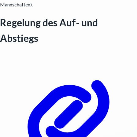
Mannschaften).
Regelung des Auf- und
Abstiegs