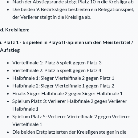
Nach der Abstiegsrunde steigt Platz 10 in die Kreisliga ab
Die beiden 9. Bezirksligen bestreiten ein Relegationsspiel,
der Verlierer steigt in die Kreisliga ab.
d. Kreisligen:
i. Platz 1 - 6 spielen in Playoff-Spielen um den Meistertitel /
Aufstieg
Viertelfinale 1: Platz 6 spielt gegen Platz 3
Viertelfinale 2: Platz 5 spielt gegen Platz 4
Halbfinale 1: Sieger Viertelfinale 2 gegen Platz 1
Halbfinale 2: Sieger Viertelfinale 1 gegen Platz 2
Finale: Sieger Halbfinale 2 gegen Sieger Halbfinale 1
Spiel um Platz 3: Verlierer Halbfinale 2 gegen Verlierer
Halbfinale 1
Spiel um Platz 5: Verlierer Viertelfinale 2 gegen Verlierer
Viertelfinale 1
Die beiden Erstplatzierten der Kreisligen steigen in die