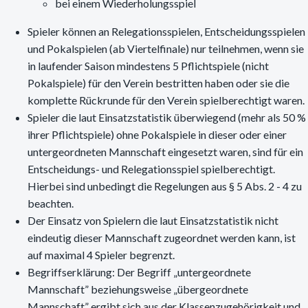
bei einem Wiederholungsspiel
Spieler können an Relegationsspielen, Entscheidungsspielen
und Pokalspielen (ab Viertelfinale) nur teilnehmen, wenn sie
in laufender Saison mindestens 5 Pflichtspiele (nicht
Pokalspiele) für den Verein bestritten haben oder sie die
komplette Rückrunde für den Verein spielberechtigt waren.
Spieler die laut Einsatzstatistik überwiegend (mehr als 50 %
ihrer Pflichtspiele) ohne Pokalspiele in dieser oder einer
untergeordneten Mannschaft eingesetzt waren, sind für ein
Entscheidungs- und Relegationsspiel spielberechtigt.
Hierbei sind unbedingt die Regelungen aus § 5 Abs. 2 - 4 zu
beachten.
Der Einsatz von Spielern die laut Einsatzstatistik nicht
eindeutig dieser Mannschaft zugeordnet werden kann, ist
auf maximal 4 Spieler begrenzt.
Begriffserklärung: Der Begriff „untergeordnete
Mannschaft” beziehungsweise „übergeordnete
Mannschaft” ergibt sich aus der Klassenzugehörigkeit und