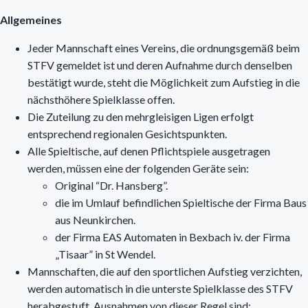
Allgemeines
Jeder Mannschaft eines Vereins, die ordnungsgemäß beim
STFV gemeldet ist und deren Aufnahme durch denselben
bestätigt wurde, steht die Möglichkeit zum Aufstieg in die
nächsthöhere Spielklasse offen.
Die Zuteilung zu den mehrgleisigen Ligen erfolgt
entsprechend regionalen Gesichtspunkten.
Alle Spieltische, auf denen Pflichtspiele ausgetragen
werden, müssen eine der folgenden Geräte sein:
Original “Dr. Hansberg”.
die im Umlauf befindlichen Spieltische der Firma Baus
aus Neunkirchen.
der Firma EAS Automaten in Bexbach iv. der Firma
„Tisaar” in St Wendel.
Mannschaften, die auf den sportlichen Aufstieg verzichten,
werden automatisch in die unterste Spielklasse des STFV
herabgestuft. Ausnahmen von dieser Regel sind: