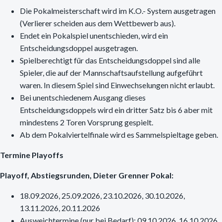
Die Pokalmeisterschaft wird im K.O.- System ausgetragen
(Verlierer scheiden aus dem Wettbewerb aus).
Endet ein Pokalspiel unentschieden, wird ein
Entscheidungsdoppel ausgetragen.
Spielberechtigt für das Entscheidungsdoppel sind alle
Spieler, die auf der Mannschaftsaufstellung aufgeführt
waren. In diesem Spiel sind Einwechselungen nicht erlaubt.
Bei unentschiedenem Ausgang dieses
Entscheidungsdoppels wird ein dritter Satz bis 6 aber mit
mindestens 2 Toren Vorsprung gespielt.
Ab dem Pokalviertelfinale wird es Sammelspieltage geben.
Termine Playoffs
Playoff, Abstiegsrunden, Dieter Grenner Pokal:
18.09.2026, 25.09.2026, 23.10.2026, 30.10.2026,
13.11.2026, 20.11.2026
Ausweichtermine (nur bei Bedarf): 09.10.2026, 16.10.2026,