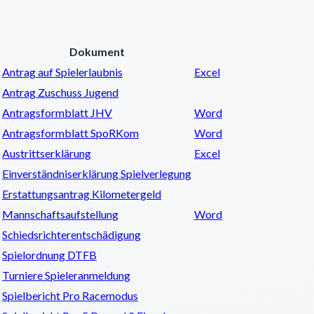
Dokument
Antrag auf Spielerlaubnis
Excel
Antrag Zuschuss Jugend
Antragsformblatt JHV
Word
Antragsformblatt SpoRKom
Word
Austrittserklärung
Excel
Einverständniserklärung Spielverlegung
Erstattungsantrag Kilometergeld
Mannschaftsaufstellung
Word
Schiedsrichterentschädigung
Spielordnung DTFB
Turniere Spieleranmeldung
Spielbericht Pro Racemodus