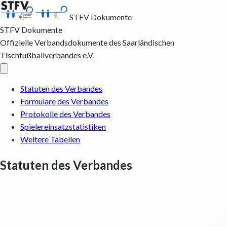
STFV Dokumente
STFV Dokumente
Offizielle Verbandsdokumente des Saarländischen
Tischfußballverbandes e.V.
Statuten des Verbandes
Formulare des Verbandes
Protokolle des Verbandes
Spielereinsatzstatistiken
Weitere Tabellen
Statuten des Verbandes